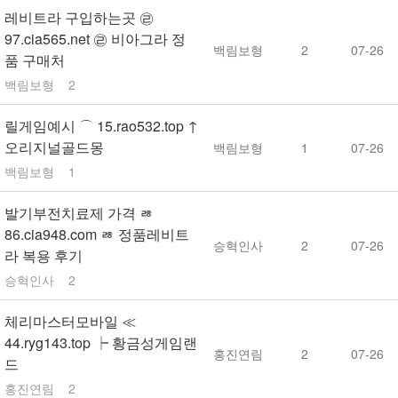
레비트라 구입하는곳 ㉣
97.cia565.net ㉣ 비아그라 정
백림보형
2
07-26
품 구매처
백림보형
2
릴게임예시 ⌒ 15.rao532.top ↑
오리지널골드몽
백림보형
1
07-26
백림보형
1
발기부전치료제 가격 ㅀ
86.cia948.com ㅀ 정품레비트
승혁인사
2
07-26
라 복용 후기
승혁인사
2
체리마스터모바일 ≪
44.ryg143.top ┝ 황금성게임랜
홍진연림
2
07-26
드
홍진연림
2