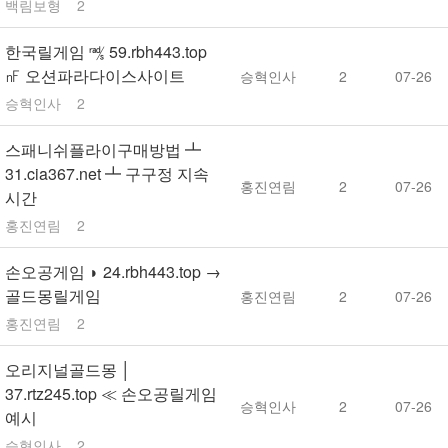
백림보형
2
한국릴게임 ㎮ 59.rbh443.top
㎋ 오션파라다이스사이트
승혁인사
2
07-26
승혁인사
2
스패니쉬플라이구매방법 ┻
31.cia367.net ┻ 구구정 지속
홍진연림
2
07-26
시간
홍진연림
2
손오공게임 ◗ 24.rbh443.top →
골드몽릴게임
홍진연림
2
07-26
홍진연림
2
오리지널골드몽 │
37.rtz245.top ≪ 손오공릴게임
승혁인사
2
07-26
예시
승혁인사
2