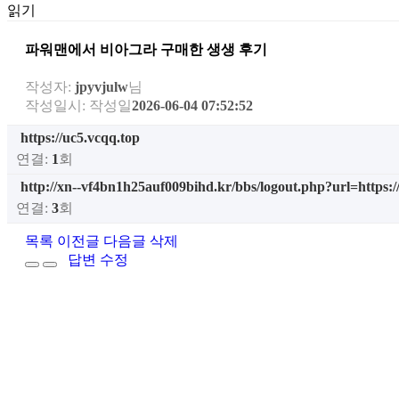
읽기
파워맨에서 비아그라 구매한 생생 후기
작성자:
jpyvjulw
님
작성일시:
작성일
2026-06-04 07:52:52
https://uc5.vcqq.top
연결:
1
회
http://xn--vf4bn1h25auf009bihd.kr/bbs/logout.php?url=https:
연결:
3
회
목록
이전글
다음글
삭제
답변
수정