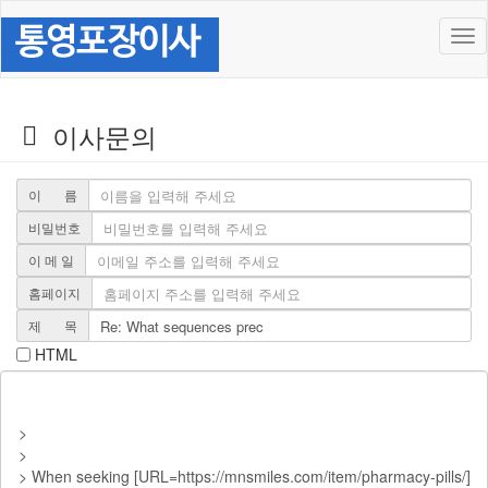
Tog
nav
이사문의
쓰
기
이 름
비밀번호
이 메 일
홈페이지
제 목
HTML